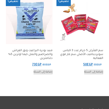
تخفيض!
تخفيض!
سم الفئران 5 جرام عدد 3 اكياس
مبيد بودرة البراغيث وبق الفراش
سوبرديناميت الأصلي سم فار قوي
والصراصير والنمل كيما اوثرين 5%
الفعاليه
دلتامثرين
السعر
السعر
السعر
السعر
73
EGP
50
EGP
80
EGP
55
EGP
الأصلي
الحالي
الأصلي
الحالي
إضافة إلى السلة
إضافة إلى السلة
هو:
هو:
هو:
هو:
73EGP.
80EGP.
50EGP.
55EGP.