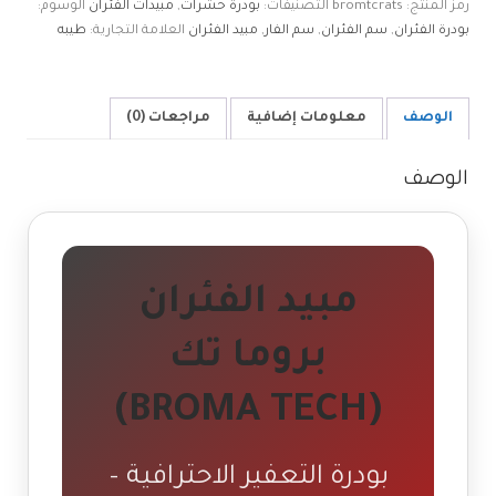
رمز المنتج:
bromtcrats
التصنيفات:
بودرة حشرات
,
مبيدات الفئران
الوسوم:
بودرة
بودرة الفئران
,
سم الفئران
,
سم الفار
,
مبيد الفئران
العلامة التجارية:
طيبه
بروما
تك
سم
الفئران
الوصف
معلومات إضافية
مراجعات (0)
الوصف
مبيد الفئران
بروما تك
(BROMA TECH)
بودرة التعفير الاحترافية –