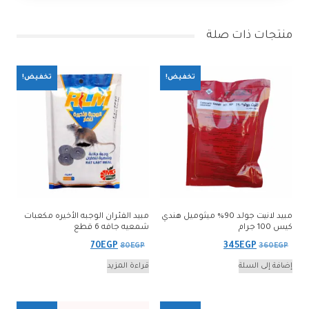
منتجات ذات صلة
تخفيض!
تخفيض!
مبيد لانيت جولد 90% ميثوميل هندي
مبيد الفئران الوجبه الأخيره مكعبات
كيس 100 جرام
شمعيه جافه 6 قطع
السعر
السعر
السعر
السعر
70
EGP
345
EGP
80
EGP
360
EGP
الأصلي
الحالي
الأصلي
الحالي
إضافة إلى السلة
قراءة المزيد
هو:
هو:
هو:
هو:
70EGP.
80EGP.
345EGP.
360EGP.