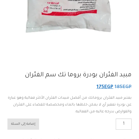
مبيد الفئران بودرة بروما تك سم الفئران
السعر
السعر
175
EGP
185
EGP
الأصلي
الحالي
يعتبر مبيد الفئران بروماتك من أفضل مبيدات الفئران الأكثر فعالية وهو عبارة
هو:
هو:
عن بودرة تعفير أي لا يمكن خلطها بالماء ومخصصة للقضاء على الفئران
والقوارض بدرجه عاليه من الفعاليه.
175EGP.
185EGP.
كمية
إضافة إلى السلة
مبيد
الفئران