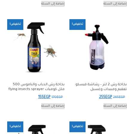
الأصلي
الحالي
الأصلي
الحالي
إضافة إلى السلة
إضافة إلى السلة
هو:
هو:
هو:
هو:
140EGP.
155EGP.
505EGP.
520EGP.
تخفيض!
تخفيض!
بخاخة رش 2 لتر – رشاشة فيسكو
بخاخة رش الذباب والناموس 500
تعقيم ومبيدات وغسيل
ملل كومبات flying insects sprayer
السعر
السعر
السعر
السعر
155
EGP
255
EGP
170
EGP
265
EGP
الأصلي
الحالي
الأصلي
الحالي
إضافة إلى السلة
إضافة إلى السلة
هو:
هو:
هو:
هو:
155EGP.
170EGP.
255EGP.
265EGP.
تخفيض!
تخفيض!