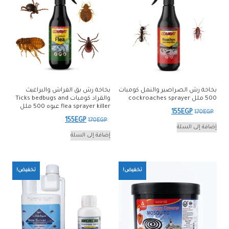
بخاخة رش الصراصير والنمل كومبات
بخاخة رش بق الفراش والبراغيث
500 ملل cockroaches sprayer
والقراد كومبات Ticks bedbugs and
flea sprayer killer عبوه 500 ملل
السعر
السعر
155
EGP
170
EGP
السعر
السعر
155
EGP
170
EGP
الأصلي
الحالي
إضافة إلى السلة
الأصلي
الحالي
إضافة إلى السلة
هو:
هو:
هو:
هو:
155EGP.
170EGP.
155EGP.
170EGP.
تخفيض!
تخفيض!