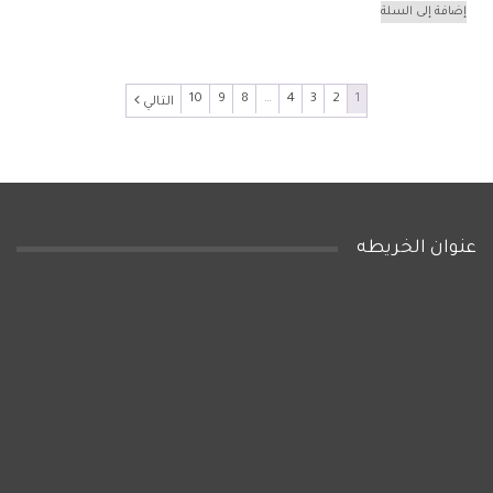
الأصلي
الحالي
إضافة إلى السلة
65EGP.
70EGP.
هو:
هو:
80EGP.
90EGP.
10
9
8
…
4
3
2
1
التالي
عنوان الخريطه