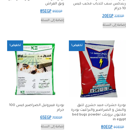
ريندكس سنب للذباب محبب كيس
وبق الفراش
10 جرام
السعر
السعر
85
EGP
95
EGP
السعر
السعر
20
EGP
22
EGP
الأصلي
الحالي
إضافة إلى السلة
الأصلي
الحالي
إضافة إلى السلة
هو:
هو:
هو:
هو:
85EGP.
95EGP.
20EGP.
22EGP.
تخفيض!
تخفيض!
بودرة حشرات مبيد حشري للبق
بودرة فيبرونيل الصراصير كيس 100
والنمل و الصراصير والبراغيث بودرة
جرام
ملاثيون بروبلت bed bugs powder
السعر
السعر
65
EGP
70
EGP
in egypt
الأصلي
الحالي
إضافة إلى السلة
السعر
السعر
80
EGP
90
EGP
هو:
هو: