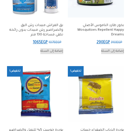
بخور طارد الناموس الأصلي
بق الفراش مبيدات رش البق
Mosquitoes Repellent Happy
والصراصير رش مبيدات بدون رائحه
Dreams
تكفي مساحة 130 متر
السعر
السعر
السعر
السعر
1065
EGP
290
EGP
1075
EGP
310
EGP
الأصلي
الحالي
الأصلي
الحالي
إضافة إلى السلة
إضافة إلى السلة
هو:
هو:
هو:
هو:
1065EGP.
1075EGP.
290EGP.
310EGP.
تخفيض!
تخفيض!
بودرة الذباب الصفراء حبيبات
بودرة جوست 5% للنمل والصراصير