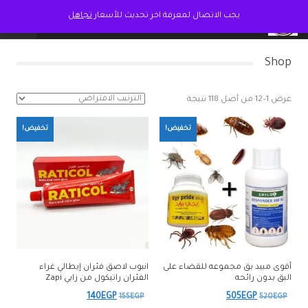
يجب الاتصال لمعرفة اخر تحديث للأسعار
تجاهل
Shop
عرض 1–12 من أصل 118 نتيجة
تخفيض!
تخفيض!
أقوى مبيد بق مجموعه للقضاء على
انبوب لاصق فئران إيطالي غراء
البق بدون رائحه
الفئران راتيكول من زابي Zapi
السعر
السعر
السعر
السعر
140
EGP
505
EGP
155
EGP
520
EGP