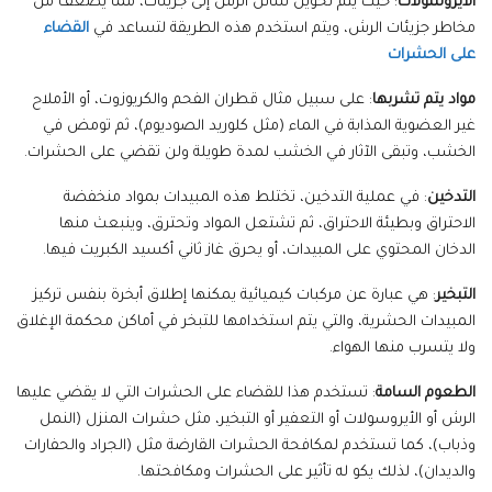
الأيروسولات
: حيث يتم تحويل سائل الرش إلى جزيئات، مما يضعف من
مخاطر جزيئات الرش، ويتم استخدم هذه الطريقة لتساعد في
القضاء
على الحشرات
مواد يتم تشربها
: على سبيل مثال قطران الفحم والكريوزوت، أو الأملاح
غير العضوية المذابة في الماء (مثل كلوريد الصوديوم)، ثم تومض في
الخشب، وتبقى الآثار في الخشب لمدة طويلة ولن تقضي على الحشرات.
التدخين
: في عملية التدخين، تختلط هذه المبيدات بمواد منخفضة
الاحتراق وبطيئة الاحتراق، ثم تشتعل المواد وتحترق، وينبعث منها
الدخان المحتوي على المبيدات، أو يحرق غاز ثاني أكسيد الكبريت فيها.
التبخير
: هي عبارة عن مركبات كيميائية يمكنها إطلاق أبخرة بنفس تركيز
المبيدات الحشرية، والتي يتم استخدامها للتبخر في أماكن محكمة الإغلاق
ولا يتسرب منها الهواء.
الطعوم السامة
: تستخدم هذا للقضاء على الحشرات التي لا يقضي عليها
الرش أو الأيروسولات أو التعفير أو التبخير، مثل حشرات المنزل (النمل
وذباب)، كما تستخدم لمكافحة الحشرات القارضة مثل (الجراد والحفارات
والديدان)، لذلك يكو له تأثير على الحشرات ومكافحتها.