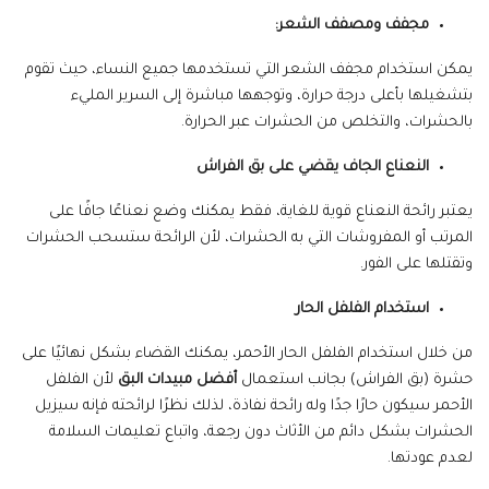
مجفف ومصفف الشعر:
يمكن استخدام مجفف الشعر التي تستخدمها جميع النساء، حيث تقوم
بتشغيلها بأعلى درجة حرارة، وتوجهها مباشرة إلى السرير المليء
بالحشرات، والتخلص من الحشرات عبر الحرارة.
النعناع الجاف يقضي على بق الفراش
يعتبر رائحة النعناع قوية للغاية، فقط يمكنك وضع نعناعًا جافًا على
المرتب أو المفروشات التي به الحشرات، لأن الرائحة ستسحب الحشرات
وتقتلها على الفور.
استخدام الفلفل الحار
من خلال استخدام الفلفل الحار الأحمر، يمكنك القضاء بشكل نهائيًا على
حشرة (بق الفراش) بجانب استعمال
أفضل مبيدات البق
لأن الفلفل
الأحمر سيكون حارًا جدًا وله رائحة نفاذة، لذلك نظرًا لرائحته فإنه سيزيل
الحشرات بشكل دائم من الأثاث دون رجعة، واتباع تعليمات السلامة
لعدم عودتها.