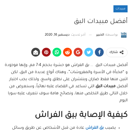
مبيدات
أفضل مبيدات البق
بواسطة
الخبير
آخر تحديث
ديسمبر 16, 2020
شارك
أفضل مبيدات البق … بق الفراش هو حشرة بحجم 4-7 مم، وإنها موجودة
و “مخبأة في الأسرة والمفروشات”، وهناك أنواع عديدة من البق، لكن
اثنين منها فقط ضاران وينتشران على نطاق واسع، ولذلك يجب اختيار
أفضل
مبيدات البق
التي تساعد في القضاء عليه نهائياً، وسنعرض من
خلال التالي طرق التخلص منها، ونصائح هامة سوف نتعرف عليه سويا
اليوم.
كيفية الإصابة ببق الفراش
يصيب
بق الفراش
عادة من قبل الأشخاص عن طريق وسائل