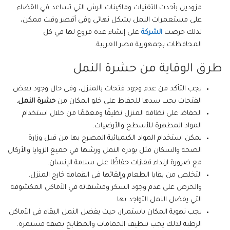
مزودين بأحدث التقنيات وماكينات الرش التي تساعد في القضاء
على مستعمرات النمل بشكل نهائي وفي أقصر وقت ممكن،
لذلك حرصت
الشركة
على إنشاء عدة فروع لها في كل
المحافظات بجمهورية مصر العربية.
طرق الوقاية من حشرة النمل
يجب التأكد من عدم وجود فتحات بالمنزل، وفي حال وجود بعض
الفتحات يجب سدها للحفاظ على خلو المكان من
حشرة النمل.
الحفاظ على نظافة المنزل نظيفًا ومعقمًا من خلال استخدام
المواد المطهرة للأسطح والأرضيات.
يمكن استخدام المواد الكيميائية المصرح بها من قبل وزارة
الصحة والسكان مثل بودرة النمل ورشها في جميع الزوايا والأركان
مع ضرورة ارتداء قفازات حفاظًا على سلامة الإنسان.
التخلص من بقايا الطعام وإلقائها في القمامة خارج المنزل،
والحرص على عدم وجود السكر ومشتقاته في الأماكن المكشوفة
التي يفضل النمل التواجد بها.
يجب تهوية المكان باستمرار، حيث يفضل النمل البقاء في الأماكن
الرطبة لذلك يجب تنظيف الحمامات والمطابخ بصفة مستمرة.