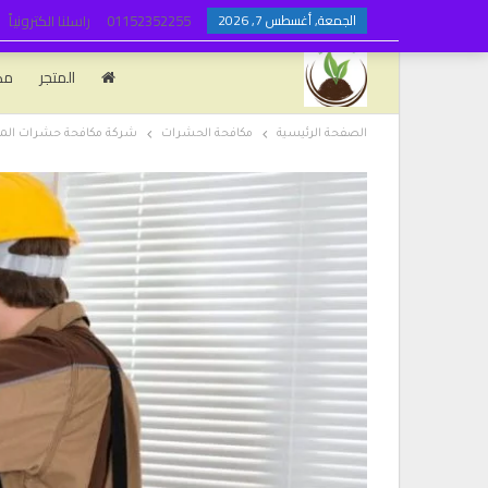
الجمعة, أغسطس 7, 2026
01152352255
راسلنا الكترونياً
المتجر
مك
الصفحة الرئيسية
مكافحة الحشرات
شركة مكافحة حشرات المني