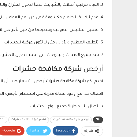
3. القيام بتركيب أسلاك بالشبابيك منعاً لدخول الفئران والناموس.
4. عدم ترك بقايا طعام مكشوفة فهي من أهم العوامل التي تؤدي لظهور الحشرات.
5. غسيل الملابس الصوفية وتنظيفها من حين لأخر حتى لا يوجد بها حشرات.
6. تنظيف المطبخ والأواني حتى لا تكون عرضة للحشرات.
7. سد جميع الفتحات والبالوعات التي تسبب دخول الحشرات للمكان وتؤدي لانتشارها.
أرخص
شركة مكافحة حشرات
تقدم لكم
شركة مكافحة حشرات
أرخص الأسعار حيث أن الش
الفعالة جدا مع وجود عمالة مدربة على استخدام الأجهزة الحدي
بالاتصال بنا لمحاربة جميع أنواع الحشرات.
أرخص شركة مكافحة حشرات
أشهر شركة مكافحة حشرات
أفض
Google+
Twitter
Facebook
شارك