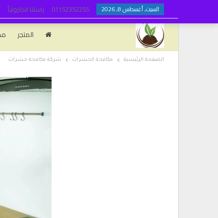
السبت, أغسطس 8, 2026
01152352255
راسلنا الكترونياً
ت
المتجر
مك
الصفحة الرئيسية
مكافحة الحشرات
شركة مكافحة حشرات