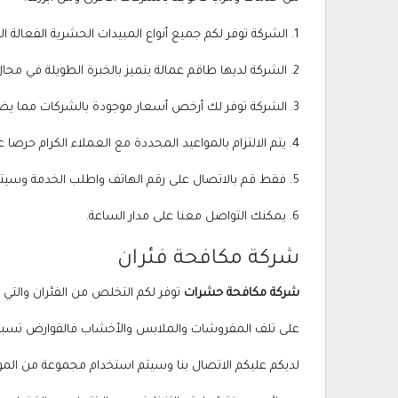
1. الشركة توفر لكم جميع أنواع المبيدات الحشرية الفعالة التي تقضي على جميع الحشرات في وقت قياسي كما أن جميع المبيدات تتمتع بترخيص من وزارة الصحة وتناسب الكبار والصغار.
2. الشركة لديها طاقم عمالة يتميز بالخبرة الطويلة في مجال محاربة الحشرات المختلفة حيث أنه يتم تقديم كورسات تدريبية باستمرار للعمالة بالشركة.
3. الشركة توفر لك أرخص أسعار موجودة بالشركات مما يضمن تقديم الخدمة للجميع.
4. يتم الالتزام بالمواعيد المحددة مع العملاء الكرام حرصا على السمعة الطيبة التي نتمتع بها بين الجميع.
5. فقط قم بالاتصال على رقم الهاتف واطلب الخدمة وسيتم تحديد موعد المعاينة على الفور.
6. يمكنك التواصل معنا على مدار الساعة.
شركة مكافحة فئران
شركة مكافحة حشرات
توفر لكم التخلص من الفئران والتي 
على تلف المفروشات والملابس والأخشاب فالقوارض تسبب
لديكم عليكم الاتصال بنا وسيتم استخدام مجموعة من الموا