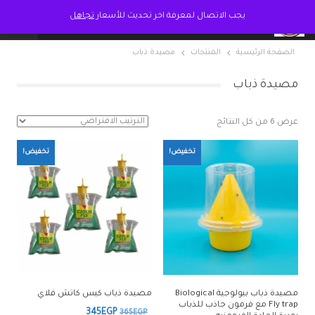
يجب الاتصال لمعرفة اخر تحديث للأسعار
تجاهل
الصفحة الرئيسية
المنتجات
مصيدة ذباب
مصيدة ذباب
عرض ⁦6⁩ من كل النتائج
تخفيض!
تخفيض!
مصيدة ذباب بيولوجية Biological
مصيدة ذباب كيس كاتش فلاي
Fly trap مع فرمون جاذب للذباب
السعر
السعر
345
EGP
365
EGP