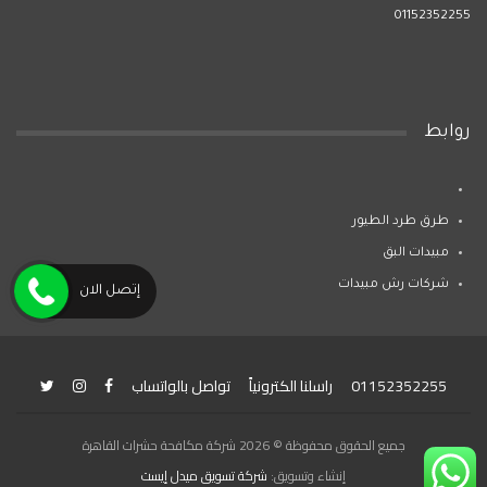
01152352255
روابط
طرق طرد الطيور
مبيدات البق
شركات رش مبيدات
إتصل الان
01152352255
راسلنا الكترونياً
تواصل بالواتساب
جميع الحقوق محفوظة © 2026 شركة مكافحة حشرات القاهرة
إنشاء وتسويق:
شركة تسويق ميدل إيست