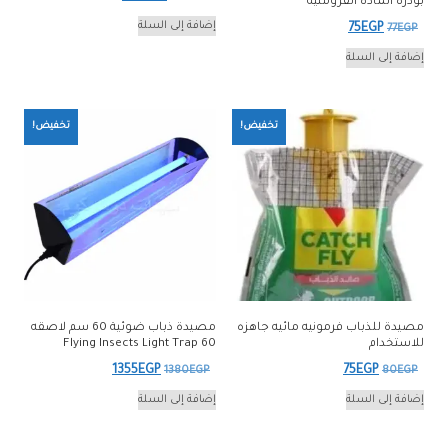
بودرة المادة الفرومنيه
الأصلي
الحالي
إضافة إلى السلة
السعر
السعر
75
EGP
77
EGP
هو:
هو:
الأصلي
الحالي
إضافة إلى السلة
345EGP.
365EGP.
هو:
هو:
75EGP.
77EGP.
تخفيض!
تخفيض!
مصيدة للذباب فرمونيه مائيه جاهزه
مصيدة ذباب ضوئية 60 سم لاصقه
للاستخدام
Flying Insects Light Trap 60
السعر
السعر
السعر
السعر
1355
EGP
75
EGP
1380
EGP
80
EGP
الأصلي
الحالي
الأصلي
الحالي
إضافة إلى السلة
إضافة إلى السلة
هو:
هو:
هو:
هو:
1355EGP.
1380EGP.
75EGP.
80EGP.