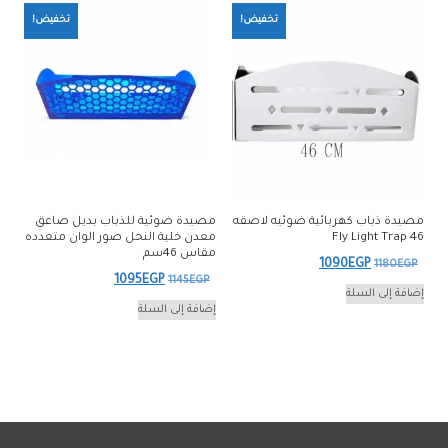
تخفيض!
تخفيض!
مصيدة ذباب كهربائية ضوئيه لاصقه
مصيدة ضوئية للذباب بديل صاعق
46 Fly Light Trap
معدن خلية النحل صور الوان متعدده
مقاس 46سم
السعر
السعر
1090
EGP
1180
EGP
السعر
السعر
1095
EGP
1145
EGP
الأصلي
الحالي
إضافة إلى السلة
الأصلي
الحالي
إضافة إلى السلة
هو:
هو:
هو:
هو:
1090EGP.
1180EGP.
1095EGP.
1145EGP.