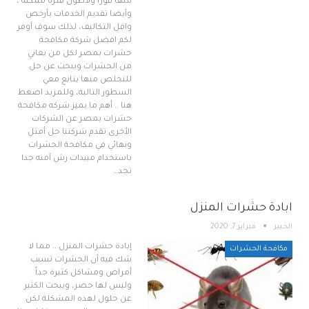
منها فورا ولأطول فتره ممكنه ،
وأيضا تقديم الخدمات بأرخص
واقل التكاليف، لذلك سوف أوفر
لكم افضل شركة مكافحة
حشرات بمصر لكل من يعاني
من الحشرات ويبحث عن حل
للتخلص منها يتابع معي
السطور التالية، وللمزيد اضغط
هنا .. أهم ما يميز شركه مكافحة
حشرات بمصر عن الشركات
الأخرى تقدم شركتنا حل أمثل
ونهائي في مكافحة الحشرات
باستخدام مبيدات رش آمنه جدا
تجد…
ابادة حشرات المنزل
الخبير
فبراير 7, 2020
إبادة حشرات المنزل .. مما لا
مكافحة الحشرات
شك فيه أن الحشرات تسبب
أمراض ومشاكل كثيرة جداً
وليس لها حصر، ويبحث الكثير
عن حلول لهذه المشكلة لكن