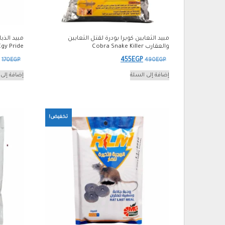
مبيد الثعابين كوبرا بودرة لقتل الثعابين
والعقارب Cobra Snake Killer
Egy Pride
السعر
السعر
ا
455
EGP
170
EGP
490
EGP
الأصلي
الحالي
ا
إضافة إلى السلة
إضافة إلى 
هو:
هو:
ه
.
455EGP.
490EGP.
تخفيض!