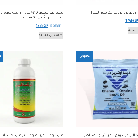
ران بودرة بروما تك سم الفئران
الفا سايبرمثرين alpha 10
لسعر
السعر
175
EGP
السعر
السعر
137
EGP
150
EGP
لأصلي
الحالي
السلة
الأصلي
الحالي
إضافة إلى السلة
و:
هو:
هو:
هو:
175EGP.
185EGP
137EGP.
150EGP.
تخفيض!
ت
ة البراغيث وبق الفراش والصراصير
مبيد توكسافين عبوه 1 لتر مبيد ح