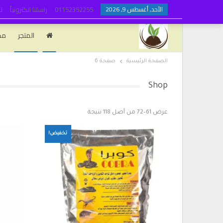
الأحد, أغسطس 9, 2026
01152352255
راسلنا الكترونياً
ت
المتجر
مك
الصفحة الرئيسية
صفحة 6
Shop
عرض 61–72 من أصل 118 نتيجة
تخفيض!