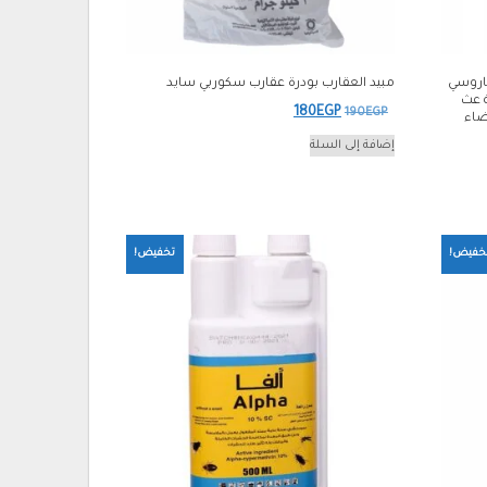
SC حشري أكاروسي
مبيد العقارب بودرة عقارب سكوربي سايد
 عث
السعر
السعر
180
EGP
190
EGP
ضاء
الأصلي
الحالي
إضافة إلى السلة
هو:
هو:
180EGP.
190EGP.
خفيض!
تخفيض!