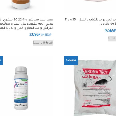
مبيد الذباب إيجي برايد للذباب والنمل – 35% Fly
مبيد العث سبرنتين  22.4%
pesticide 
عديم رائحه للقضاء على العث و مكافحة
الفراش و عث الغبار و المن والذبابة البي
لسعر
السعر
165
EGP
السعر
السعر
337
EGP
345
EGP
لأصلي
الحالي
السلة
الأصلي
الحالي
إضافة إلى السلة
و:
هو:
هو:
هو:
165EGP.
170EGP
337EGP.
345EGP.
تخفيض!
ت