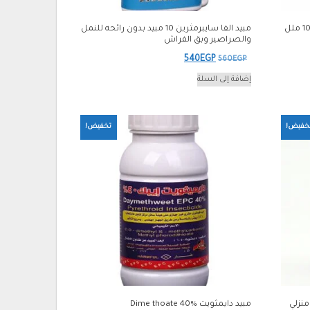
مبيد الفا تشينو 10% بدون رائحه عبوه 100 ملل
مبيد الفا سايبرمثرين 10 مبيد بدون رائحه للنمل
والصراصير وبق الفراش
السعر
السعر
540
EGP
560
EGP
الأصلي
الحالي
إضافة إلى السلة
هو:
هو:
540EGP.
560EGP.
خفيض!
تخفيض!
شرات منزلي
مبيد دايمثويت Dime thoate 40%