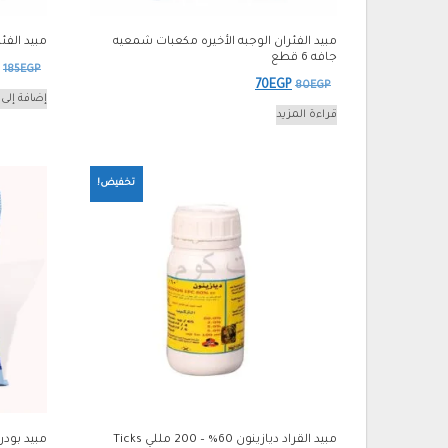
مبيد الفئران الوجبه الأخيره مكعبات شمعيه
مبيد الفئ
جافه 6 قطع
ا
185
EGP
السعر
السعر
70
EGP
80
EGP
ا
إضافة إلى 
الأصلي
الحالي
قراءة المزيد
ه
هو:
هو:
.
70EGP.
80EGP.
تخفيض!
مبيد القراد ديازينون 60% – 200 مللي Ticks
مبيد بودر