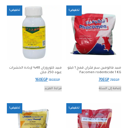
345EGP.
360EGP.
تخفيض!
تخفيض!
مبيد فاكومين سم فئران قمح 1 كيلو
مبيد كلوروزان 48% لإبادة الحشرات
Facomen rodenticide 1 KG
عبوه 250 ملل
السعر
السعر
السعر
السعر
160
EGP
70
EGP
180
EGP
79
EGP
الأصلي
الحالي
الأصلي
الحالي
إضافة إلى السلة
قراءة المزيد
هو:
هو:
هو:
هو:
160EGP.
180EGP.
70EGP.
79EGP.
تخفيض!
تخفيض!