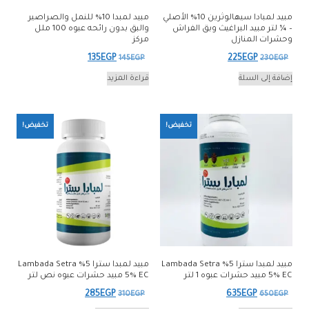
مبيد لمبادا سيهالوثرين 10% الأصلي
مبيد لمبدا 10% للنمل والصراصير
– ¼ لتر مبيد البراغيث وبق الفراش
والبق بدون رائحه عبوه 100 ملل
وحشرات المنازل
مركز
السعر
السعر
السعر
السعر
135
EGP
225
EGP
145
EGP
230
EGP
الأصلي
الحالي
الأصلي
الحالي
إضافة إلى السلة
قراءة المزيد
هو:
هو:
هو:
هو:
135EGP.
145EGP.
225EGP.
230EGP.
تخفيض!
تخفيض!
مبيد لمبدا سترا 5% Lambada Setra
مبيد لمبدا سترا 5% Lambada Setra
5% EC مبيد حشرات عبوه 1 لتر
5% EC مبيد حشرات عبوه نص لتر
السعر
السعر
السعر
السعر
285
EGP
635
EGP
310
EGP
650
EGP