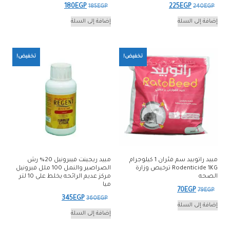
السعر
السعر
السعر
السعر
180
EGP
225
EGP
185
EGP
240
EGP
الأصلي
الحالي
الأصلي
الحالي
إضافة إلى السلة
إضافة إلى السلة
هو:
هو:
هو:
هو:
180EGP.
185EGP.
225EGP.
240EGP.
تخفيض!
تخفيض!
مبيد راتوبيد سم فئران 1 كيلوجرام
مبيد ريجينت فيبرونيل 20% رش
Rodenticide 1KG ترخيص وزارة
الصراصير والنمل 100 ملل فبرونيل
الصحه
مركز عديم الرائحه يخلط على 10 لتر
ميا
السعر
السعر
70
EGP
79
EGP
السعر
السعر
345
EGP
360
EGP
الأصلي
الحالي
إضافة إلى السلة
الأصلي
الحالي
إضافة إلى السلة
هو:
هو:
هو:
هو:
70EGP.
79EGP.