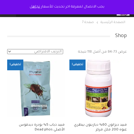
يجب الاتصال لمعرفة اخر تحديث للأسعار
تجاهل
الصفحة الرئيسية
صفحة 7
Shop
عرض 73–84 من أصل 118 نتيجة
تخفيض!
تخفيض!
مبيد ديزانون 60% ديازينون بيطري
مبيد ذباب 5% بودرة ديدفوس
عبوه 200 ملل مركز
الأصلي Dead phos