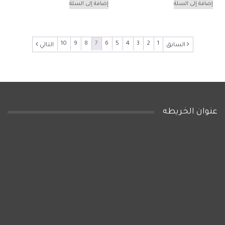
الأصلي
الحالي
الأصلي
الحالي
إضافة إلى السلة
إضافة إلى السلة
هو:
هو:
هو:
هو:
285EGP.
310EGP.
635EGP.
650EGP.
10
9
8
7
6
5
4
3
2
1
السابق
التالي
عنوان الخريطه