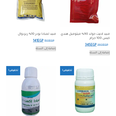
مبيد لانيت جولد 90% ميثوميل هندي
مبيد لمبادا بودر 10% ريزدوال
كيس 100 جرام
السعر
السعر
141
EGP
150
EGP
السعر
السعر
345
EGP
360
EGP
الأصلي
الحالي
إضافة إلى السلة
الأصلي
الحالي
إضافة إلى السلة
هو:
هو:
هو:
هو:
141EGP.
150EGP.
345EGP.
360EGP.
تخفيض!
تخفيض!